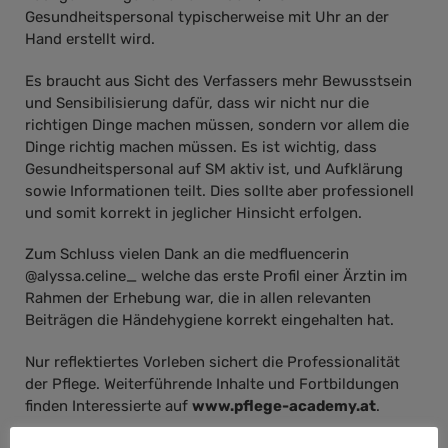
Gesundheitspersonal typischerweise mit Uhr an der
Hand erstellt wird.
Es braucht aus Sicht des Verfassers mehr Bewusstsein
und Sensibilisierung dafür, dass wir nicht nur die
richtigen Dinge machen müssen, sondern vor allem die
Dinge richtig machen müssen. Es ist wichtig, dass
Gesundheitspersonal auf SM aktiv ist, und Aufklärung
sowie Informationen teilt. Dies sollte aber professionell
und somit korrekt in jeglicher Hinsicht erfolgen.
Zum Schluss vielen Dank an die medfluencerin
@alyssa.celine_ welche das erste Profil einer Ärztin im
Rahmen der Erhebung war, die in allen relevanten
Beiträgen die Händehygiene korrekt eingehalten hat.
Nur reflektiertes Vorleben sichert die Professionalität
der Pflege. Weiterführende Inhalte und Fortbildungen
finden Interessierte auf
www.pflege-academy.at
.