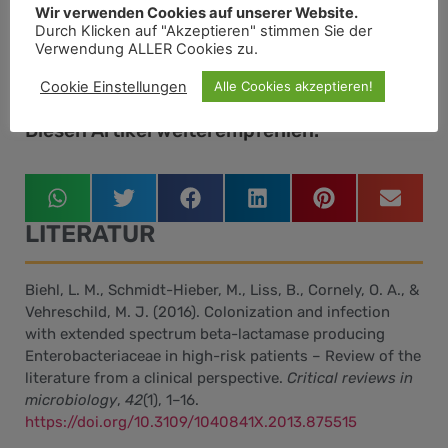
Wir verwenden Cookies auf unserer Website.
Durch Klicken auf "Akzeptieren" stimmen Sie der
Verwendung ALLER Cookies zu.
Cookie Einstellungen
Alle Cookies akzeptieren!
Diesen Artikel weiterempfehlen.
LITERATUR
Biehl, L. M., Schmidt-Hieber, M., Liss, B., Cornely, O. A., &
Vehreschild, M. J. (2016). Colonization and infection
with extended spectrum beta-lactamase producing
Enterobacteriaceae in high-risk patients – Review of the
literature from a clinical perspective.
Critical reviews in
microbiology
,
42
(1), 1–16.
https://doi.org/10.3109/1040841X.2013.875515