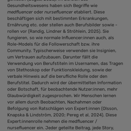
Gesundheitswesens haben sich Begriffe wie
medfluencer
oder
nursefluencer
etabliert. Diese
beschäftigen sich mit bestimmten Erkrankungen,
Ernährung etc. oder stellen auch Berufsbilder sowie -
rollen vor (Randig, Lindner & Ströhlein, 2025). Sie
fungieren, so wie normale Influencer:innen auch, als
Role-Models für die Followerschaft bzw. ihre
Community. Typischerweise verwenden sie Insignien,
um Vertrauen aufzubauen. Darunter fällt die
Verwendung von Berufstiteln im Usernamen, das Tragen
von Stethoskop oder Funktionskleidung, sowie der
verbale Hinweis auf die berufliche Rolle oder den
Berufstitel. Dadurch wird der übermittelten Information
oder Botschaft, für beobachtende Nutzer:innen, mehr
Glaubwürdigkeit zugesprochen. Wir Menschen lernen
vor allem durch Beobachten, Nachahmen oder
Befolgung von Ratschlägen von Expert:innen (Olsson,
Knapska & Lindström, 2020; Pereg et al, 2024). Diese
Expert:innenrolle nehmen die medfluencer /
nursefluencer ein. Jeder geteilte Beitrag, jede Story,