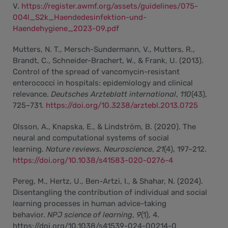
V.
https://register.awmf.org/assets/guidelines/075-
004l_S2k_Haendedesinfektion-und-
Haendehygiene_2023-09.pdf
Mutters, N. T., Mersch-Sundermann, V., Mutters, R.,
Brandt, C., Schneider-Brachert, W., & Frank, U. (2013).
Control of the spread of vancomycin-resistant
enterococci in hospitals: epidemiology and clinical
relevance.
Deutsches Arzteblatt international
,
110
(43),
725–731.
https://doi.org/10.3238/arztebl.2013.0725
Olsson, A., Knapska, E., & Lindström, B. (2020). The
neural and computational systems of social
learning.
Nature reviews. Neuroscience
,
21
(4), 197–212.
https://doi.org/10.1038/s41583-020-0276-4
Pereg, M., Hertz, U., Ben-Artzi, I., & Shahar, N. (2024).
Disentangling the contribution of individual and social
learning processes in human advice-taking
behavior.
NPJ science of learning
,
9
(1), 4.
https://doi.org/10.1038/s41539-024-00214-0