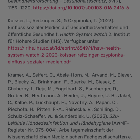
Gesundheitsforschung – Gesundheitsschutz
,
59
(9),
1189–1220.
https://doi.org/10.1007/s00103-016-2416-6
Koisser, L., Reitzinger, S., & Czypionka, T. (2023).
Einfluss sozialer Medien auf Gesundheitsverhalten und
öffentliche Gesundheit.
Health System Watch
2, Institut
für Höhere Studien (IHS). Verfügbar unter
https://irihs.ihs.ac.at/id/eprint/6549/1/hsw-health-
system-watch-2-2023-koisser-reitzinger-czypionka-
einfluss-sozialer-medien.pdf
Kramer, A., Seifert, J., Abele-Horn, M., Arvand, M., Biever,
P., Blacky, A., Brinkmann, F., Buerke, M., Ciesek, S.,
Chaberny, I., Deja, M., Engelhart, S., Eschberger, D.,
Gruber, B., Hedtmann, A., Heider, J., Hoyme, U. B., Jäkel,
C., Kalbe, P., Luckhaupt, H., Novotny, A., Papan, C.,
Piechota, H., Pitten, F.-A., Reinecke, V., Schilling, D.,
Schulz-Schaeffer, W., & Sunderdiek, U. (2023).
S2k-
Leitlinie Händedesinfektion und Händehygiene
(AWMF-
Register-Nr. 075-004). Arbeitsgemeinschaft der
Wissenschaftlichen Medizinischen Fachgesellschaften e.