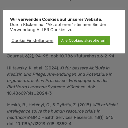
Wir verwenden Cookies auf unserer Website.
Durch Klicken auf "Akzeptieren" stimmen Sie der
LITERATUR
Verwendung ALLER Cookies zu.
Cookie Einstellungen
Alle Cookies akzeptieren!
Davenport, T., & Kalakota, R. (2019).
The potential for
artificial intelligence in healthcare.
Future Healthcare
Journal, 6(2), 94–98. doi: 10.7861/futurehosp.6-2-94
Hiltawsky, K. et al. (2024).
KI für bessere Abläufe in
Medizin und Pflege. Anwendungen und Potenziale in
organisatorischen Prozessen. Whitepaper aus der
Plattform Lernende Systeme, München.
doi:
10.48669/pls_2024-3
Meskó, B., Hetényi, G., & Győrffy, Z. (2018).
Will artificial
intelligence solve the human resource crisis in
healthcare?
BMC Health Services Research, 18(1), 545.
doi: 10.1186/s12913-018-3359-4