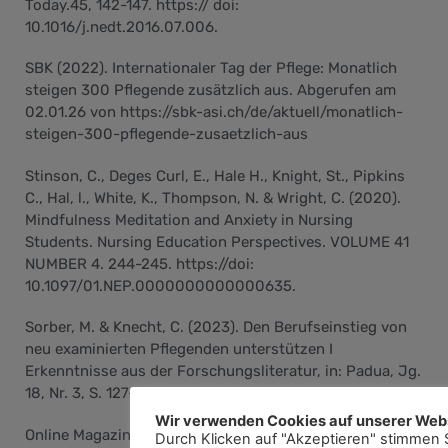
Today.45, 142-147. https:// doi:
10.1016/j.nedt.2016.07.006.
SBK (2022). Internationaler Tag der Pflege: Monatlich
steigen 300 Pflegende zusätzlich aus. Abgerufen am
02.01.26 von https://sbk-asi.ch/de/aktuell/monatlich-
steigen-300-pflegende-zusaetzlich-aus
Stinson, C., Deges Curl, E., Hale H., Knight, St., Pipkins
C., Hal, l., White, K., Thompson, N. & Wright, C. (2020).
Mindfulness Meditation and Anxiety in Nursing
Students. Nursing Education Perspectives. VOLUME 41
NUMBER 4. 244-245. https://doi:
10.1097/01.NEP.0000000000000635.
Sorber, M. & Knecht, C. (2023). Den Berufseinstieg von
neu examinierten Pflegenden unterstützen I
Erkenntnisse aus der Forschungsliteratur, in: Padua, Jg.
18, Nr. 3, S. 127-130.
Wir verwenden Cookies auf unserer Webs
Online Magazin Münster, (2023). Pflege: Erst wählen,
Durch Klicken auf "Akzeptieren" stimmen 