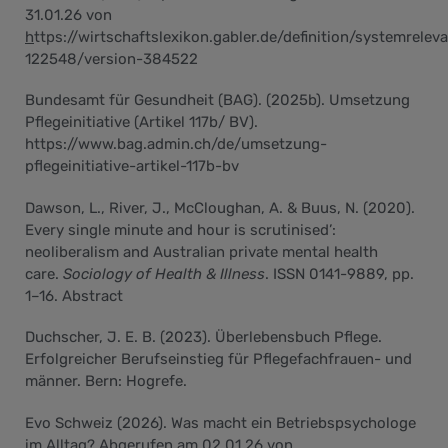
31.01.26 von
h
ttps://wirtschaftslexikon.gabler.de/definition/systemrelev
122548/version-384522
Bundesamt für Gesundheit (BAG). (2025b). Umsetzung
Pflegeinitiative (Artikel 117b/ BV).
https://www.bag.admin.ch/de/umsetzung-
pflegeinitiative-artikel-117b-bv
Dawson, L., River, J., McCloughan, A. & Buus, N. (2020).
Every single minute and hour is scrutinised’:
neoliberalism and Australian private mental health
care.
Sociology of Health & Illness
. ISSN 0141-9889, pp.
1–16. Abstract
Duchscher, J. E. B. (2023). Überlebensbuch Pflege.
Erfolgreicher Berufseinstieg für Pflegefachfrauen- und
männer. Bern: Hogrefe.
Evo Schweiz (2026). Was macht ein Betriebspsychologe
im Alltag? Abgerufen am 02.01.26 von