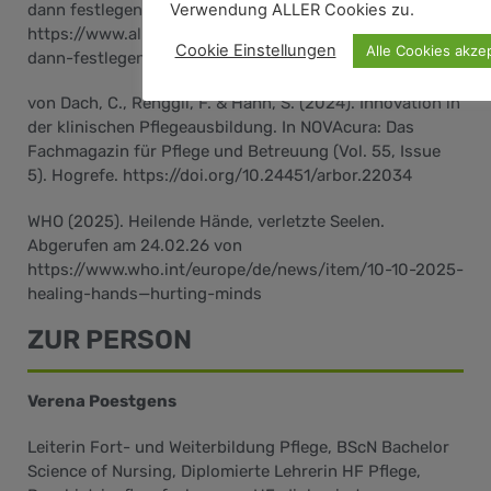
Verwendung ALLER Cookies zu.
dann festlegen. Abgerufen am 10.02.26 von
https://www.allesmuenster.de/pflege-erst-waehlen-
Cookie Einstellungen
Alle Cookies akzep
dann-festlegen/
von Dach, C., Renggli, F. & Hahn, S. (2024). Innovation in
der klinischen Pflegeausbildung. In NOVAcura: Das
Fachmagazin für Pflege und Betreuung (Vol. 55, Issue
5). Hogrefe. https://doi.org/10.24451/arbor.22034
WHO (2025). Heilende Hände, verletzte Seelen.
Abgerufen am 24.02.26 von
https://www.who.int/europe/de/news/item/10-10-2025-
healing-hands—hurting-minds
ZUR PERSON
Verena Poestgens
Leiterin Fort- und Weiterbildung Pflege, BScN Bachelor
Science of Nursing, Diplomierte Lehrerin HF Pflege,