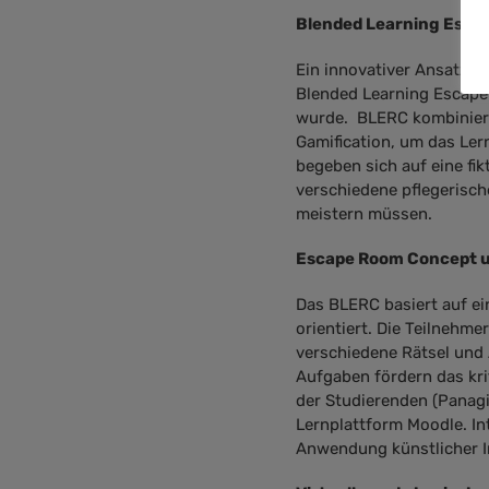
Blended Learning Esca
Ein innovativer Ansatz zu
Blended Learning Escap
wurde. BLERC kombiniert
Gamification, um das Ler
begeben sich auf eine fi
verschiedene pflegerisc
meistern müssen.
Escape Room Concept u
Das BLERC basiert auf ei
orientiert. Die Teilnehm
verschiedene Rätsel und 
Aufgaben fördern das kri
der Studierenden (Panagi
Lernplattform Moodle. Int
Anwendung künstlicher In