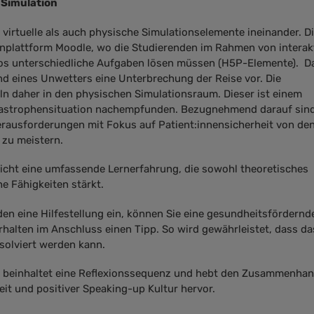
 Simulation
virtuelle als auch physische Simulationselemente ineinander. D
rnplattform Moodle, wo die Studierenden im Rahmen von interak
eos unterschiedliche Aufgaben lösen müssen (H5P-Elemente). D
und eines Unwetters eine Unterbrechung der Reise vor. Die
n daher in den physischen Simulationsraum. Dieser ist einem
tastrophensituation nachempfunden. Bezugnehmend darauf sin
erausforderungen mit Fokus auf Patient:innensicherheit von de
 zu meistern.
icht eine umfassende Lernerfahrung, die sowohl theoretisches
e Fähigkeiten stärkt.
en eine Hilfestellung ein, können Sie eine gesundheitsfördernd
halten im Anschluss einen Tipp. So wird gewährleistet, dass da
bsolviert werden kann.
tt beinhaltet eine Reflexionssequenz und hebt den Zusammenha
eit und positiver Speaking-up Kultur hervor.