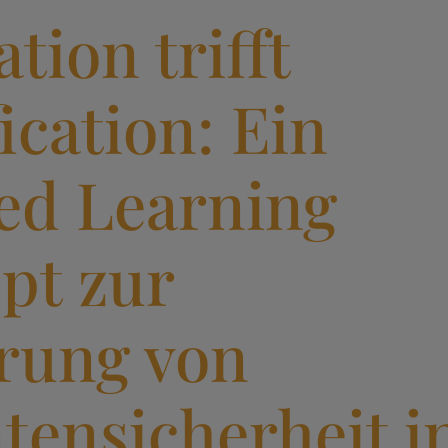
tion trifft
ication: Ein
ed Learning
pt zur
rung von
tensicherheit i