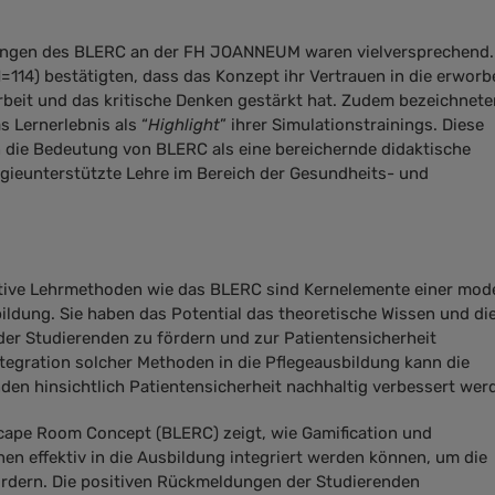
ungen des BLERC an der FH JOANNEUM waren vielversprechend.
=114) bestätigten, dass das Konzept ihr Vertrauen in die erwor
beit und das kritische Denken gestärkt hat. Zudem bezeichnete
 Lernerlebnis als “
Highlight
” ihrer Simulationstrainings. Diese
 die Bedeutung von BLERC als eine bereichernde didaktische
gieunterstützte Lehre im Bereich der Gesundheits- und
tive Lehrmethoden wie das BLERC sind Kernelemente einer mod
ildung. Sie haben das Potential das theoretische Wissen und di
der Studierenden zu fördern und zur Patientensicherheit
ntegration solcher Methoden in die Pflegeausbildung kann die
nden hinsichtlich Patientensicherheit nachhaltig verbessert wer
cape Room Concept (BLERC) zeigt, wie Gamification und
nen effektiv in die Ausbildung integriert werden können, um die
ördern. Die positiven Rückmeldungen der Studierenden