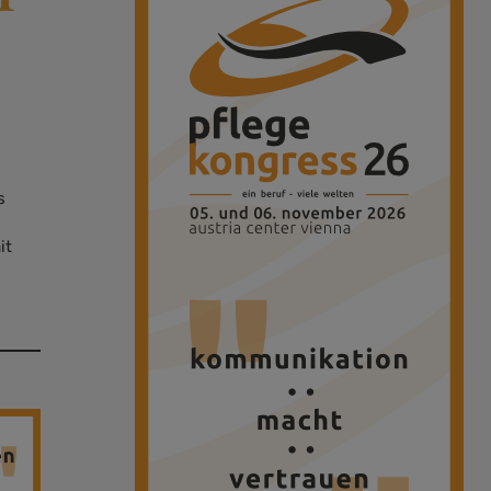
d
s
it