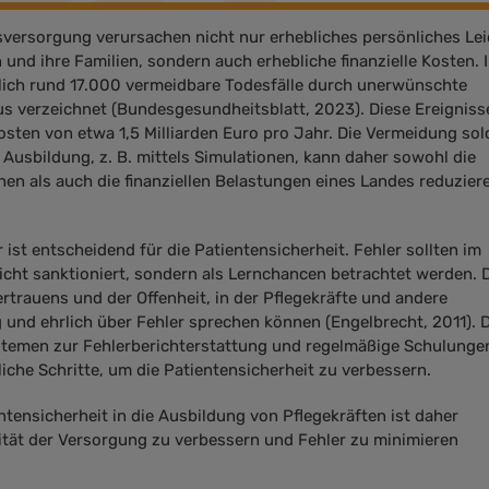
sversorgung verursachen nicht nur erhebliches persönliches Lei
 und ihre Familien, sondern auch erhebliche finanzielle Kosten. 
lich rund 17.000 vermeidbare Todesfälle durch unerwünschte
s verzeichnet (Bundesgesundheitsblatt, 2023). Diese Ereigniss
osten von etwa 1,5 Milliarden Euro pro Jahr. Die Vermeidung sol
 Ausbildung, z. B. mittels Simulationen, kann daher sowohl die
hen als auch die finanziellen Belastungen eines Landes reduzier
r ist entscheidend für die Patientensicherheit. Fehler sollten im
cht sanktioniert, sondern als Lernchancen betrachtet werden. 
ertrauens und der Offenheit, in der Pflegekräfte und andere
und ehrlich über Fehler sprechen können (Engelbrecht, 2011). D
temen zur Fehlerberichterstattung und regelmäßige Schulunge
iche Schritte, um die Patientensicherheit zu verbessern.
ntensicherheit in die Ausbildung von Pflegekräften ist daher
lität der Versorgung zu verbessern und Fehler zu minimieren