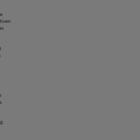
ie
tiven
as
d
n
e
s
ng