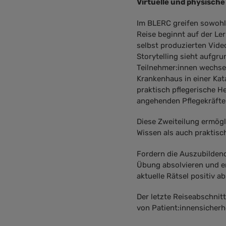
Virtuelle und physische
Im BLERC greifen sowohl 
Reise beginnt auf der Le
selbst produzierten Vid
Storytelling sieht aufgr
Teilnehmer:innen wechsel
Krankenhaus in einer Ka
praktisch pflegerische H
angehenden Pflegekräfte
Diese Zweiteilung ermögl
Wissen als auch praktisch
Fordern die Auszubildend
Übung absolvieren und er
aktuelle Rätsel positiv a
Der letzte Reiseabschni
von Patient:innensicherh