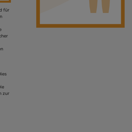
d für
In
e
cher
en
Dies
ie
n zur