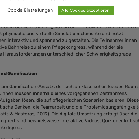
pe Room Concept (BLERC)
Cookie Einstellungen
Alle Cookies akzeptieren!
r Integration von Simulationen in die Pflegeausbildung ist das
e Room Concept (BLERC), das an der FH JOANNEUM 2022 entwic
 physische und virtuelle Simulationselemente und nutzt
nen interaktiv und spannend zu gestalten. Die Teilnehmer:innen
ktive Bahnreise zu einem Pflegekongress, während der sie
he Herausforderungen unterschiedlicher Schwierigkeitsgrade
nd Gamification
nem Gamification-Ansatz, der sich an klassischen Escape Room
er:innen müssen innerhalb eines vorgegebenen Zeitrahmens
Aufgaben lösen, die auf pflegerischen Szenarien basieren. Diese
tische Denken, die Teamarbeit und die Problemlösungsfähigkeit
otis & Mastoras, 2019). Die digitale Umsetzung erfolgt über die
egriert sind beispielsweise interaktive Videos, Quiz oder kritisc
telligenz.