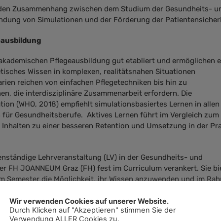
t den Zusammenhang zwischen dem Studium der Gesundheits- u
ndung von Simulationen und der Förderung der Patientensicherh
eausbildung
 akademischen Pflegeausbildung gut etabliert und ermöglichen 
tisches Wissen in komplexen, realitätsnahen Situationen
ien reichen von einfachen Pflegetechniken bis hin zu
n, die interdisziplinäre Zusammenarbeit erfordern. Die
ion (WHO, 2018) empfiehlt simulationsbasiertes Lernen in allen
ür Gesundheitsberufe. Aktives Lernen führt im Vergleich zum
Inhalten zu einer besseren Retention und Umsetzung in der Pra
genständige Lehrveranstaltung (LV) in der Gesundheits- und
er FH JOANNEUM Graz (FH) fest im Curriculum verankert. Sie bi
em Semester die Möglichkeit, ihr Wissen anzuwenden und im Ra
gs zu festigen, um so ihre pflegerischen Kompetenzen zu erweiter
 über ein modern ausgestattetes Simulationszentrum, das
Wir verwenden Cookies auf unserer Website.
Durch Klicken auf "Akzeptieren" stimmen Sie der
- und außerklinischen Versorgungssettings zulässt.
Verwendung ALLER Cookies zu.