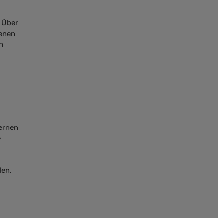
 Über
benen
n
ernen
e
den.