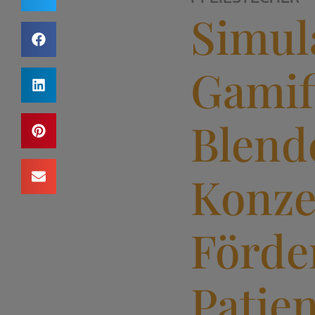
Simula
Gamif
Blend
Konze
Förde
Patien