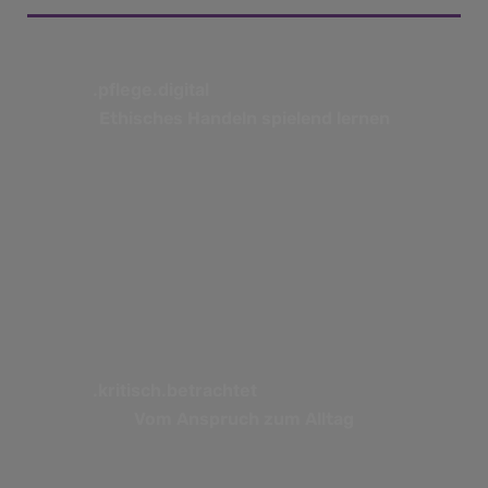
.pflege.digital
Ethisches Handeln spielend lernen
.kritisch.betrachtet
Vom Anspruch zum Alltag