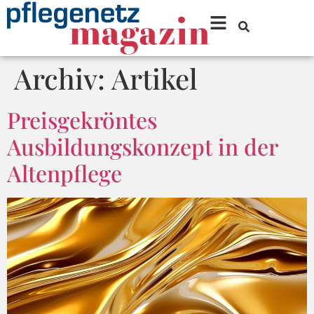
Archiv:
Artikel
Preisgekröntes
Ausbildungskonzept in der
Altenpflege