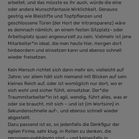
arbeitet, und das müsste es ihr auch, würde die eine
oder andere Wunschfantasie Wirklichkeit. Genauso
gestrig wie Bleistifte und Topfpflanzen und
geschlossene Türen (der Hort der Intransparenz) wäre
es demnach nämlich, an einem festen Sitzplatz- oder
Arbeitsplatz quasi angewurzelt zu sein. Vielmehr ist jene
Mitarbeiter*in ideal, die man heute hier, morgen dort
hinbeordern und einsetzen kann und ebenso schnell
wieder freisetzen.
Kein Mensch richtet sich dann mehr ein, vielleicht auf
Jahre; vor allem hält sich niemand mit Blicken auf sein
kleines Reich auf, oder ist womöglich nur dort, wo er
sich wohl und sicher fühlt, einsetzbar. Der*die
Traummitarbeiter*in ist agil, wendig, führt alles, was er
oder sie braucht, mit sich – und ist (im Wortsinn) in
Sekundenschnelle auf-, und ebenso schnell wieder
abgestellt.
Dazu passend ist es, so jedenfalls die Denkfigur der
agilen Firma, sehr klug, in Rollen zu denken, die
personenunabhängig sind – und keinesfalls in