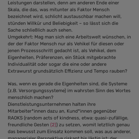
Leistungen darstellen, denn am anderen Ende einer
Skala, die das, was mitunter als Faktor Mensch
bezeichnet wird, schlicht austauschbar machen will,
stünden Willkür und Beliebigkeit – so lässt sich die
Sache schließlich auch sehen.
Umgekehrt: Mag man sich eine Arbeitswelt wünschen, in
der der Faktor Mensch nur als Vehikel für diesen oder
jenen Prozessschritt gedacht ist, als Vehikel, dem
Eigenheiten, Präferenzen, ein Stück mitgebrachte
Individualität oder sogar die eine oder andere
Extrawurst grundsätzlich Effizienz und Tempo rauben?
Was, wenn es gerade die Eigenheiten sind, die Systeme
(z.B. Versorgungssysteme) im wahrsten Sinn des Wortes
menschlich machen?
Dienstleistungsunternehmen halten ihre
Mitarbeiter*innen dazu an, Kund*innen gegenüber
RAOKS (random acts of kindness, etwa: quasi-zufällige,
freundliche Gesten
(2)
) zu setzen, womit letztlich genau
das bewusst zum Einsatz kommen soll, was aus anderer,
managerialer Perspektive riskant bis lästig ist: der