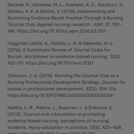
Gardner, K., Kanaskie, M. L., Knehans, A. C., Salisbury, S.,
Doheny, K. K. & Schirm, V. (2016). Implementing and
Sustaining Evidence Based Practice Through a Nursing
Journal Club.
Applied nursing research : ANR
,
31
, 139–
145. https://doi.org/10.1016/j.apnr.2016.02.001
Häggman-Laitila, A., Mattila, L.-R. & Melender, H.-L.
(2016). A Systematic Review of Journal Clubs for
Nurses.
Worldviews on evidence-based nursing
,
13
(2),
163–171. https://doi.org/10.1111/wvn.12131
Johnson, J. A. (2016). Reviving the Journal Club as a
Nursing Professional Development Strategy.
Journal for
nurses in professional development
,
32
(2), 104–106.
https://doi.org/10.1097/NND.0000000000000241
Mattila, L.-R., Rekola, L., Koponen, L. & Eriksson, E.
(2013). Journal club intervention in promoting
evidence-based nursing: perceptions of nursing
students.
Nurse education in practice
,
13
(5), 423–428.