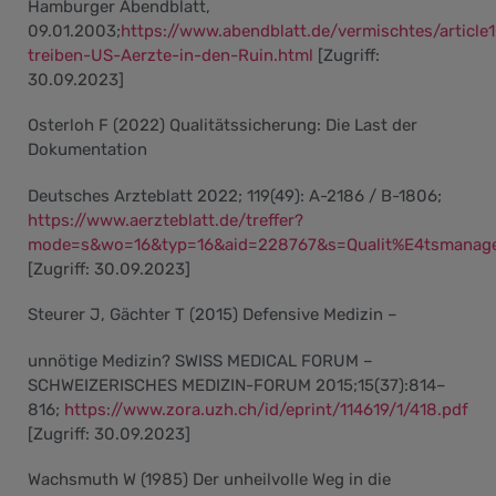
Hamburger Abendblatt,
09.01.2003;
https://www.abendblatt.de/vermischtes/articl
treiben-US-Aerzte-in-den-Ruin.html
[Zugriff:
30.09.2023]
Osterloh F (2022) Qualitätssicherung: Die Last der
Dokumentation
Deutsches Arzteblatt 2022; 119(49): A-2186 / B-1806;
https://www.aerzteblatt.de/treffer?
mode=s&wo=16&typ=16&aid=228767&s=Qualit%E4tsmanag
[Zugriff: 30.09.2023]
Steurer J, Gächter T (2015) Defensive Medizin –
unnötige Medizin? SWISS MEDICAL FORUM –
SCHWEIZERISCHES MEDIZIN-FORUM 2015;15(37):814–
816;
https://www.zora.uzh.ch/id/eprint/114619/1/418.pdf
[Zugriff: 30.09.2023]
Wachsmuth W (1985) Der unheilvolle Weg in die