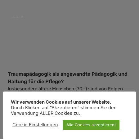
.care
Traumapädagogik als angewandte Pädagogik und
Haltung für die Pflege?
Insbesondere ältere Menschen (70+) sind von Folgen
früher traumatischer Erlebnisse betroffen. Zwei Drittel
Wir verwenden Cookies auf unserer Website.
der Menschen dieser Generation haben entweder im
Durch Klicken auf "Akzeptieren" stimmen Sie der
Krieg oder in der Nachkriegszeit traumati...
Verwendung ALLER Cookies zu.
Cookie Einstellungen
Alle Cookies akzeptieren!